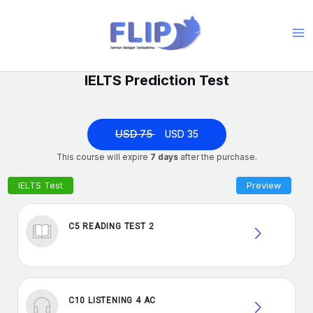
Skip
to
Ma
content
Me
IELTS Prediction Test
USD 75
USD 35
This course will expire
7 days
after the purchase.
C5 READING TEST 2
C10 LISTENING 4 AC